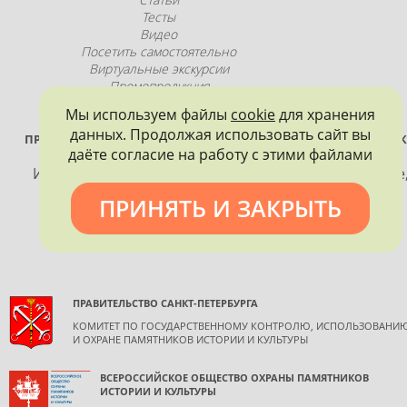
Тесты
Видео
Посетить самостоятельно
Виртуальные экскурсии
Промопродукция
Мы используем файлы
cookie
для хранения
данных. Продолжая использовать сайт вы
ПРОЕКТ РЕАЛИЗУЕТСЯ ПРИ ПОДДЕРЖКЕ ПРАВИТЕЛЬСТВА САНК
даёте согласие на работу с этими файлами
ПЕТЕРБУРГА
Использование материалов, размещенных на сайте
допускается только с согласия правообладателя и
ПРИНЯТЬ И ЗАКРЫТЬ
обязательной ссылкой на источник информации.
ПРАВИТЕЛЬСТВО САНКТ-ПЕТЕРБУРГА
КОМИТЕТ ПО ГОСУДАРСТВЕННОМУ КОНТРОЛЮ, ИСПОЛЬЗОВАНИ
И ОХРАНЕ ПАМЯТНИКОВ ИСТОРИИ И КУЛЬТУРЫ
ВСЕРОССИЙСКОЕ ОБЩЕСТВО ОХРАНЫ ПАМЯТНИКОВ
ИСТОРИИ И КУЛЬТУРЫ