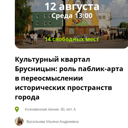
12 августа
Среда 13:00
14 свободных мест
Культурный квартал
Брусницын: роль паблик-арта
в переосмыслении
исторических пространств
города
Кожевенная линия, 30, лит. А
Васильева Ульяна Андреевна