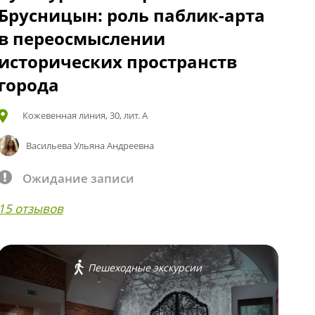
Брусницын: роль паблик-арта
в переосмыслении
исторических пространств
города
Кожевенная линия, 30, лит. А
Васильева Ульяна Андреевна
Ожидание записи
15 отзывов
Пешеходные экскурсии