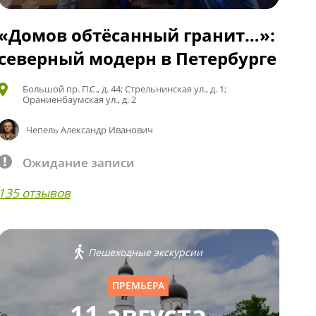
«Домов обтёсанный гранит…»:
северный модерн в Петербурге
Большой пр. П.С., д. 44; Стрельнинская ул., д. 1;
Ораниенбаумская ул., д. 2
Чепель Александр Иванович
Ожидание записи
135 отзывов
Пешеходные экскурсии
ПРЕМЬЕРА
11 августа