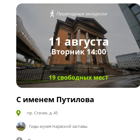
Пешеходные экскурсии
11 августа
Вторник 14:00
19 свободных мест
С именем Путилова
пр. Стачек, д. 45
Гиды музея Нарвской заставы