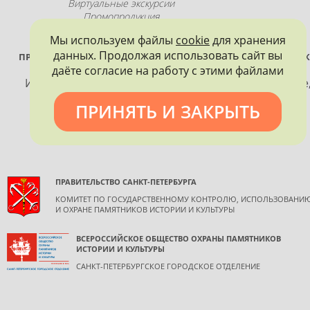
Виртуальные экскурсии
Промопродукция
Мы используем файлы
cookie
для хранения
данных. Продолжая использовать сайт вы
ПРОЕКТ РЕАЛИЗУЕТСЯ ПРИ ПОДДЕРЖКЕ ПРАВИТЕЛЬСТВА САНК
ПЕТЕРБУРГА
даёте согласие на работу с этими файлами
Использование материалов, размещенных на сайте
допускается только с согласия правообладателя и
ПРИНЯТЬ И ЗАКРЫТЬ
обязательной ссылкой на источник информации.
ПРАВИТЕЛЬСТВО САНКТ-ПЕТЕРБУРГА
КОМИТЕТ ПО ГОСУДАРСТВЕННОМУ КОНТРОЛЮ, ИСПОЛЬЗОВАНИ
И ОХРАНЕ ПАМЯТНИКОВ ИСТОРИИ И КУЛЬТУРЫ
ВСЕРОССИЙСКОЕ ОБЩЕСТВО ОХРАНЫ ПАМЯТНИКОВ
ИСТОРИИ И КУЛЬТУРЫ
САНКТ-ПЕТЕРБУРГСКОЕ ГОРОДСКОЕ ОТДЕЛЕНИЕ