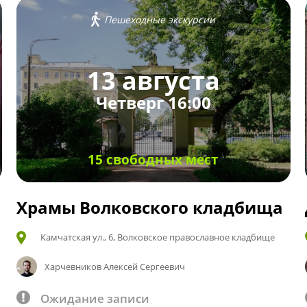
Пешеходные экскурсии
13 августа
Четверг 16:00
15 свободных мест
Храмы Волковского кладбища
Камчатская ул., 6, Волковское православное кладбище
Харчевников Алексей Сергеевич
Ожидание записи