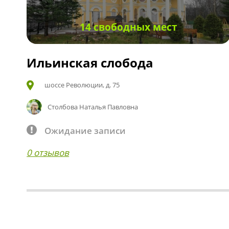
14 свободных мест
Ильинская слобода
шоссе Революции, д. 75
Столбова Наталья Павловна
Ожидание записи
0 отзывов