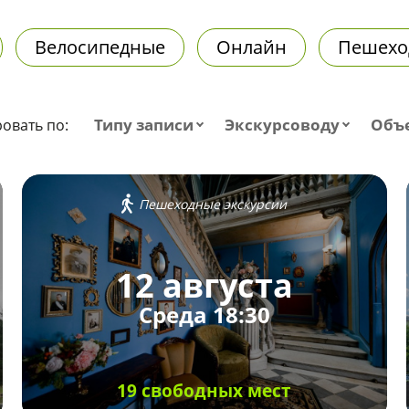
Велосипедные
Онлайн
Пешехо
Типу записи
Экскурсоводу
Объ
овать по:
Пешеходные экскурсии
12 августа
Среда 18:30
19 свободных мест