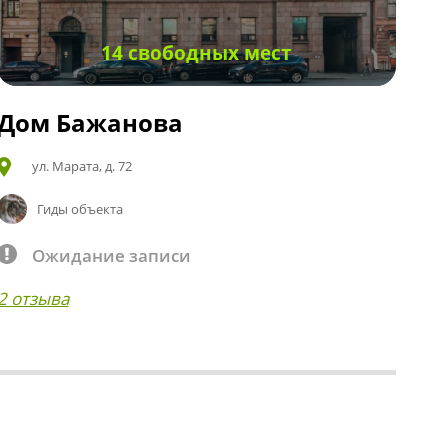
14 свободных мест
Дом Бажанова
ул. Марата, д. 72
Гиды объекта
Ожидание записи
2 отзыва