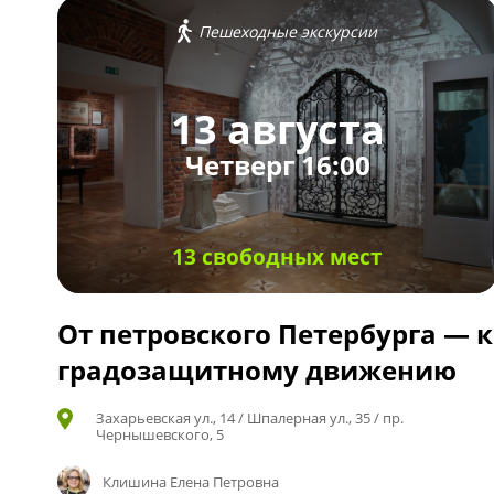
Пешеходные экскурсии
13 августа
Четверг 16:00
13 свободных мест
От петровского Петербурга — к
градозащитному движению
Захарьевская ул., 14 / Шпалерная ул., 35 / пр.
Чернышевского, 5
Клишина Елена Петровна