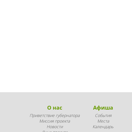
О нас
Афиша
Приветствие губернатора
События
Миссия проекта
Места
Новости
Календарь