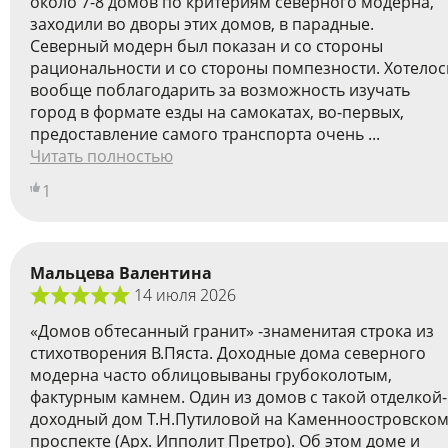
около 7-8 домов по критериям северного модерна,
заходили во дворы этих домов, в парадные.
Cеверный модерн был показан и со стороны
рациональности и со стороны помпезности. Хотелос
вообще поблагодарить за возможность изучать
город в формате езды на самокатах, во-первых,
предоставление самого транспорта очень ...
Читать полностью
1
Мальцева Валентина
14 июля 2026
«Домов обтесанный гранит» -знаменитая строка из
стихотворения В.Пяста. Доходные дома северного
модерна часто облицовываны грубоколотым,
фактурным камнем. Один из домов с такой отделкой-
доходный дом Т.Н.Путиловой на Каменноостровско
проспекте (Арх. Ипполит Претро). Об этом доме и