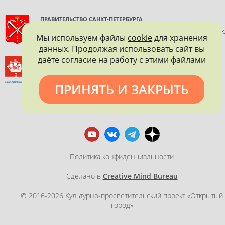
ПРАВИТЕЛЬСТВО САНКТ-ПЕТЕРБУРГА
КОМИТЕТ ПО ГОСУДАРСТВЕННОМУ КОНТРОЛЮ, ИСПОЛЬЗОВАНИ
Мы используем файлы
cookie
для хранения
И ОХРАНЕ ПАМЯТНИКОВ ИСТОРИИ И КУЛЬТУРЫ
данных. Продолжая использовать сайт вы
даёте согласие на работу с этими файлами
ВСЕРОССИЙСКОЕ ОБЩЕСТВО ОХРАНЫ ПАМЯТНИКОВ
ИСТОРИИ И КУЛЬТУРЫ
САНКТ-ПЕТЕРБУРГСКОЕ ГОРОДСКОЕ ОТДЕЛЕНИЕ
ПРИНЯТЬ И ЗАКРЫТЬ
Политика конфиденциальности
Сделано в
Creative Mind Bureau
© 2016-2026 Культурно-просветительский проект «Открытый
город»