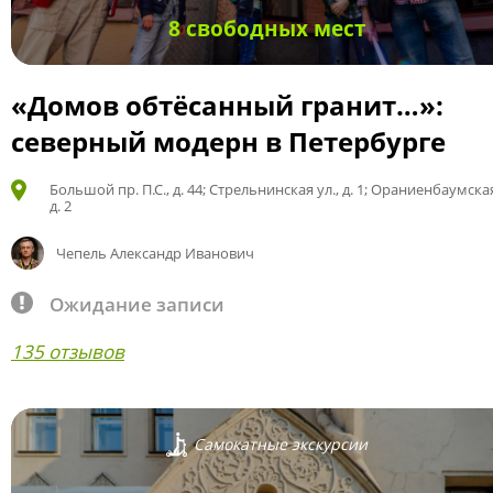
8 свободных мест
«Домов обтёсанный гранит…»:
северный модерн в Петербурге
Большой пр. П.С., д. 44; Стрельнинская ул., д. 1; Ораниенбаумская
д. 2
Чепель Александр Иванович
Ожидание записи
135 отзывов
Самокатные экскурсии