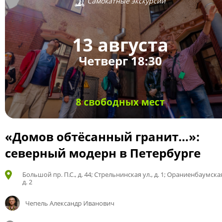
Самокатные экскурсии
13 августа
Четверг 18:30
8 свободных мест
«Домов обтёсанный гранит…»:
северный модерн в Петербурге
Большой пр. П.С., д. 44; Стрельнинская ул., д. 1; Ораниенбаумская
д. 2
Чепель Александр Иванович