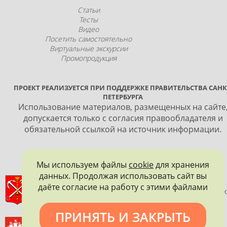
Статьи
Тесты
Видео
Посетить самостоятельно
Виртуальные экскурсии
Промопродукция
ПРОЕКТ РЕАЛИЗУЕТСЯ ПРИ ПОДДЕРЖКЕ ПРАВИТЕЛЬСТВА САНК
ПЕТЕРБУРГА
Использование материалов, размещенных на сайте
допускается только с согласия правообладателя и
обязательной ссылкой на источник информации.
Мы используем файлы
cookie
для хранения
данных. Продолжая использовать сайт вы
ПРАВИТЕЛЬСТВО САНКТ-ПЕТЕРБУРГА
даёте согласие на работу с этими файлами
КОМИТЕТ ПО ГОСУДАРСТВЕННОМУ КОНТРОЛЮ, ИСПОЛЬЗОВАНИ
И ОХРАНЕ ПАМЯТНИКОВ ИСТОРИИ И КУЛЬТУРЫ
ПРИНЯТЬ И ЗАКРЫТЬ
ВСЕРОССИЙСКОЕ ОБЩЕСТВО ОХРАНЫ ПАМЯТНИКОВ