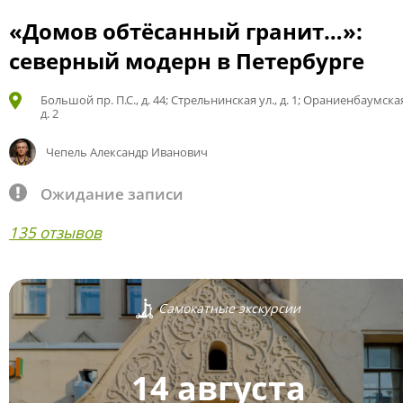
«Домов обтёсанный гранит…»:
северный модерн в Петербурге
Большой пр. П.С., д. 44; Стрельнинская ул., д. 1; Ораниенбаумская
д. 2
Чепель Александр Иванович
Ожидание записи
135 отзывов
Самокатные экскурсии
14 августа