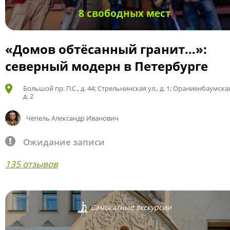
8 свободных мест
«Домов обтёсанный гранит…»:
северный модерн в Петербурге
Большой пр. П.С., д. 44; Стрельнинская ул., д. 1; Ораниенбаумская
д. 2
Чепель Александр Иванович
Ожидание записи
135 отзывов
Самокатные экскурсии