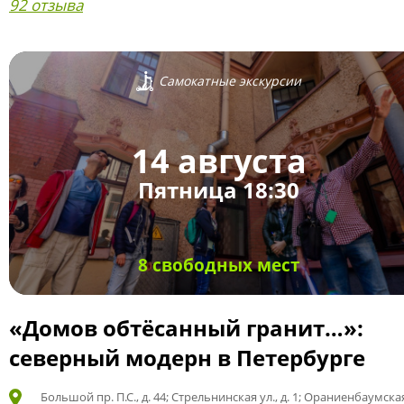
92 отзыва
Самокатные экскурсии
14 августа
Пятница 18:30
8 свободных мест
«Домов обтёсанный гранит…»:
северный модерн в Петербурге
Большой пр. П.С., д. 44; Стрельнинская ул., д. 1; Ораниенбаумская