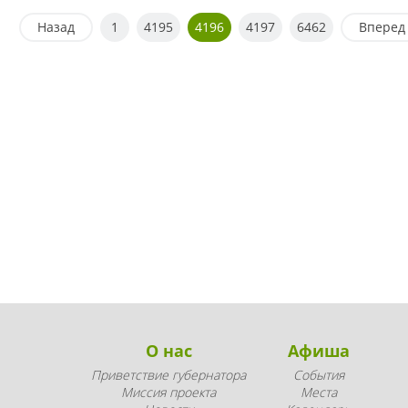
Назад
1
4195
4196
4197
6462
Вперед
О нас
Афиша
Приветствие губернатора
События
Миссия проекта
Места