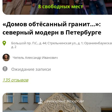
8 свободных мест
«Домов обтёсанный гранит…»:
северный модерн в Петербурге
Большой пр. П.С., д. 44; Стрельнинская ул., д. 1; Ораниенбаумская
д. 2
Чепель Александр Иванович
Ожидание записи
135 отзывов
Самокатные экскурсии