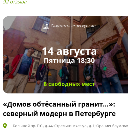
92 отзыва
Самокатные экскурсии
14 августа
Пятница 18:30
8 свободных мест
«Домов обтёсанный гранит…»:
северный модерн в Петербурге
Большой пр. П.С., д. 44; Стрельнинская ул., д. 1; Ораниенбаумская