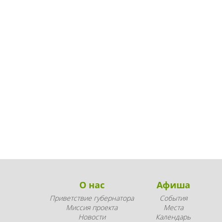
О нас
Афиша
Приветствие губернатора
События
Миссия проекта
Места
Новости
Календарь