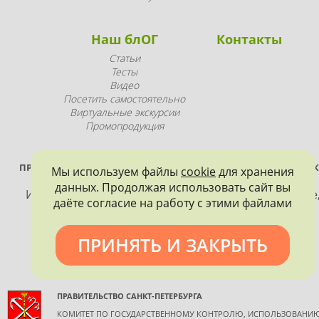
Наш блОГ
Контакты
Статьи
Тесты
Видео
Посетить самостоятельно
Виртуальные экскурсии
Промопродукция
ПРОЕКТ РЕАЛИЗУЕТСЯ ПРИ ПОДДЕРЖКЕ ПРАВИТЕЛЬСТВА САНК
Мы используем файлы
cookie
для хранения
ПЕТЕРБУРГА
данных. Продолжая использовать сайт вы
Использование материалов, размещенных на сайте
даёте согласие на работу с этими файлами
допускается только с согласия правообладателя и
обязательной ссылкой на источник информации.
ПРИНЯТЬ И ЗАКРЫТЬ
ПРАВИТЕЛЬСТВО САНКТ-ПЕТЕРБУРГА
КОМИТЕТ ПО ГОСУДАРСТВЕННОМУ КОНТРОЛЮ, ИСПОЛЬЗОВАНИ