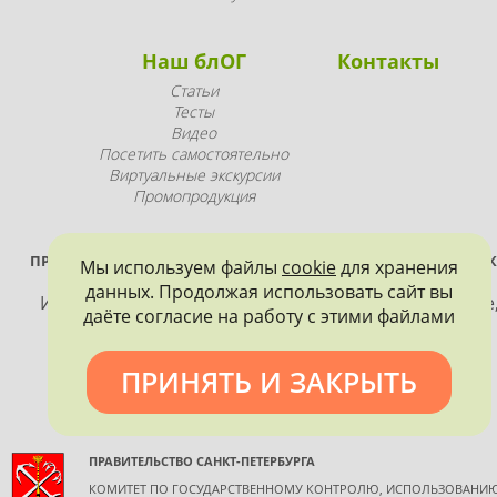
Наш блОГ
Контакты
Статьи
Тесты
Видео
Посетить самостоятельно
Виртуальные экскурсии
Промопродукция
ПРОЕКТ РЕАЛИЗУЕТСЯ ПРИ ПОДДЕРЖКЕ ПРАВИТЕЛЬСТВА САНК
Мы используем файлы
cookie
для хранения
ПЕТЕРБУРГА
данных. Продолжая использовать сайт вы
Использование материалов, размещенных на сайте
даёте согласие на работу с этими файлами
допускается только с согласия правообладателя и
обязательной ссылкой на источник информации.
ПРИНЯТЬ И ЗАКРЫТЬ
ПРАВИТЕЛЬСТВО САНКТ-ПЕТЕРБУРГА
КОМИТЕТ ПО ГОСУДАРСТВЕННОМУ КОНТРОЛЮ, ИСПОЛЬЗОВАНИ