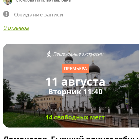
Столбова Наталья Павловна
Ожидание записи
0 отзывов
Пешеходные экскурсии
ПРЕМЬЕРА
11 августа
Вторник 11:40
14 свободных мест
Ломоносов. Бывший приусадебн