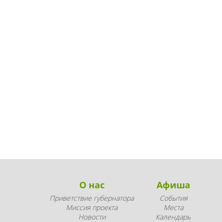
О нас
Афиша
Приветствие губернатора
События
Миссия проекта
Места
Новости
Календарь