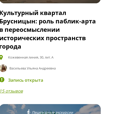
Культурный квартал
Брусницын: роль паблик-арта
в переосмыслении
исторических пространств
города
Кожевенная линия, 30, лит. А
Васильева Ульяна Андреевна
Запись открыта
15 отзывов
Пешеходные экскурсии