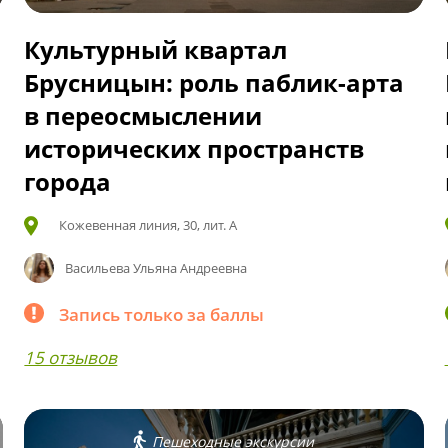
Культурный квартал
Брусницын: роль паблик-арта
в переосмыслении
исторических пространств
города
Кожевенная линия, 30, лит. А
Васильева Ульяна Андреевна
Запись только за баллы
15 отзывов
Пешеходные экскурсии