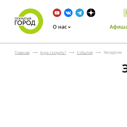
О нас
Афиш
Экскурсии
Главная
Куда сходить?
События