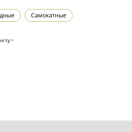
дные
Самокатные
екту