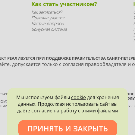
Как стать участником?
Как записаться?
Правила участия
Частые вопросы
Бонусная система
ЕКТ РЕАЛИЗУЕТСЯ ПРИ ПОДДЕРЖКЕ ПРАВИТЕЛЬСТВА САНКТ-ПЕТЕРБ
йте, допускается только с согласия правообладателя и 
РБУРГА
ВСЕРОССИЙСКОЕ
Мы используем файлы
cookie
для хранения
ИСТОРИИ И КУЛЬ
ННОМУ КОНТРОЛЮ, ИСПОЛЬЗОВАНИЮ
данных. Продолжая использовать сайт вы
РИИ И КУЛЬТУРЫ
САНКТ-ПЕТЕРБУР
даёте согласие на работу с этими файлами
ПРИНЯТЬ И ЗАКРЫТЬ
Политика конфиденциальности