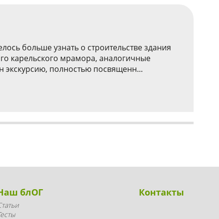
елось больше узнать о строительстве здания
вого карельского мрамора, аналогичные
 экскурсию, полностью посвященн...
Наш блОГ
Контакты
Статьи
Тесты