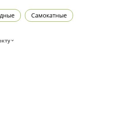
дные
Самокатные
екту