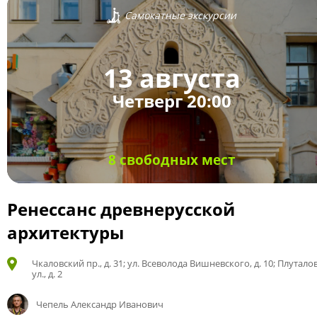
Самокатные экскурсии
13 августа
Четверг 20:00
8 свободных мест
Ренессанс древнерусской
архитектуры
Чкаловский пр., д. 31; ул. Всеволода Вишневского, д. 10; Плутало
ул., д. 2
Чепель Александр Иванович