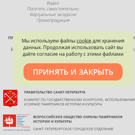
Видео
Посетить самостоятельно
Виртуальные экскурсии
Промопродукция
ПРОЕКТ РЕАЛИЗУЕТСЯ ПРИ ПОДДЕРЖКЕ ПРАВИТЕЛЬСТВА САНК
Мы используем файлы
cookie
для хранения
ПЕТЕРБУРГА
данных. Продолжая использовать сайт вы
Использование материалов, размещенных на сайте
даёте согласие на работу с этими файлами
допускается только с согласия правообладателя и
обязательной ссылкой на источник информации.
ПРИНЯТЬ И ЗАКРЫТЬ
ПРАВИТЕЛЬСТВО САНКТ-ПЕТЕРБУРГА
КОМИТЕТ ПО ГОСУДАРСТВЕННОМУ КОНТРОЛЮ, ИСПОЛЬЗОВАНИ
И ОХРАНЕ ПАМЯТНИКОВ ИСТОРИИ И КУЛЬТУРЫ
ВСЕРОССИЙСКОЕ ОБЩЕСТВО ОХРАНЫ ПАМЯТНИКОВ
ИСТОРИИ И КУЛЬТУРЫ
САНКТ-ПЕТЕРБУРГСКОЕ ГОРОДСКОЕ ОТДЕЛЕНИЕ