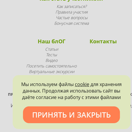
Как записаться?
Правила участия
Частые вопросы
Бонусная система
Наш блОГ
Контакты
Статьи
Тесты
Видео
Посетить самостоятельно
Виртуальные экскурсии
Промопродукция
Мы используем файлы
cookie
для хранения
данных. Продолжая использовать сайт вы
ПРОЕКТ РЕАЛИЗУЕТСЯ ПРИ ПОДДЕРЖКЕ ПРАВИТЕЛЬСТВА САНК
даёте согласие на работу с этими файлами
ПЕТЕРБУРГА
Использование материалов, размещенных на сайте
допускается только с согласия правообладателя и
ПРИНЯТЬ И ЗАКРЫТЬ
обязательной ссылкой на источник информации.