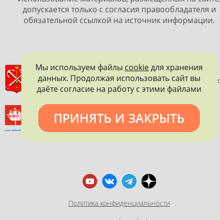
допускается только с согласия правообладателя и
обязательной ссылкой на источник информации.
Мы используем файлы
cookie
для хранения
ПРАВИТЕЛЬСТВО САНКТ-ПЕТЕРБУРГА
данных. Продолжая использовать сайт вы
КОМИТЕТ ПО ГОСУДАРСТВЕННОМУ КОНТРОЛЮ, ИСПОЛЬЗОВАНИ
даёте согласие на работу с этими файлами
И ОХРАНЕ ПАМЯТНИКОВ ИСТОРИИ И КУЛЬТУРЫ
ВСЕРОССИЙСКОЕ ОБЩЕСТВО ОХРАНЫ ПАМЯТНИКОВ
ПРИНЯТЬ И ЗАКРЫТЬ
ИСТОРИИ И КУЛЬТУРЫ
САНКТ-ПЕТЕРБУРГСКОЕ ГОРОДСКОЕ ОТДЕЛЕНИЕ
Политика конфиденциальности