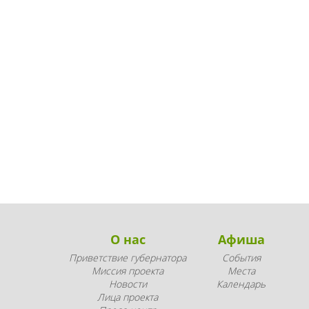
О нас
Афиша
Приветствие губернатора
События
Миссия проекта
Места
Новости
Календарь
Лица проекта