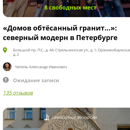
8 свободных мест
«Домов обтёсанный гранит…»:
северный модерн в Петербурге
Большой пр. П.С., д. 44; Стрельнинская ул., д. 1; Ораниенбаумская
д. 2
Чепель Александр Иванович
Ожидание записи
135 отзывов
Самокатные экскурсии