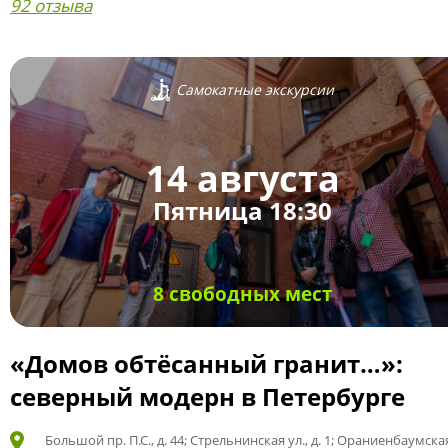
92 отзыва
Самокатные экскурсии
14 августа
Пятница 18:30
8 свободных мест
«Домов обтёсанный гранит…»:
северный модерн в Петербурге
Большой пр. П.С., д. 44; Стрельнинская ул., д. 1; Ораниенбаумская