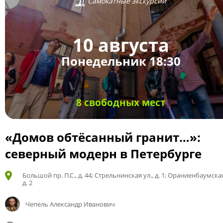
Самокатные экскурсии
10 августа
Понедельник 18:30
8 свободных мест
«Домов обтёсанный гранит…»:
северный модерн в Петербурге
Большой пр. П.С., д. 44; Стрельнинская ул., д. 1; Ораниенбаумская
д. 2
Чепель Александр Иванович