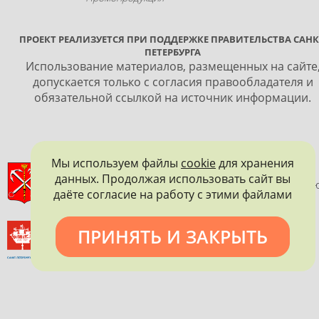
ПРОЕКТ РЕАЛИЗУЕТСЯ ПРИ ПОДДЕРЖКЕ ПРАВИТЕЛЬСТВА САНК
ПЕТЕРБУРГА
Использование материалов, размещенных на сайте
допускается только с согласия правообладателя и
обязательной ссылкой на источник информации.
Мы используем файлы
cookie
для хранения
ПРАВИТЕЛЬСТВО САНКТ-ПЕТЕРБУРГА
данных. Продолжая использовать сайт вы
КОМИТЕТ ПО ГОСУДАРСТВЕННОМУ КОНТРОЛЮ, ИСПОЛЬЗОВАНИ
даёте согласие на работу с этими файлами
И ОХРАНЕ ПАМЯТНИКОВ ИСТОРИИ И КУЛЬТУРЫ
ВСЕРОССИЙСКОЕ ОБЩЕСТВО ОХРАНЫ ПАМЯТНИКОВ
ПРИНЯТЬ И ЗАКРЫТЬ
ИСТОРИИ И КУЛЬТУРЫ
САНКТ-ПЕТЕРБУРГСКОЕ ГОРОДСКОЕ ОТДЕЛЕНИЕ