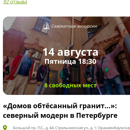
92 отзыва
Самокатные экскурсии
14 августа
Пятница 18:30
8 свободных мест
«Домов обтёсанный гранит…»:
северный модерн в Петербурге
Большой пр. П.С., д. 44; Стрельнинская ул., д. 1; Ораниенбаумская