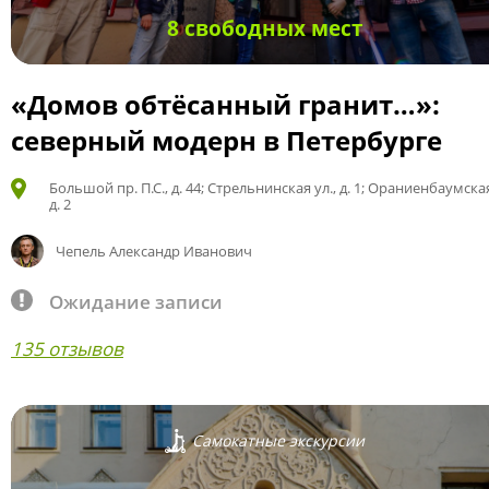
8 свободных мест
«Домов обтёсанный гранит…»:
северный модерн в Петербурге
Большой пр. П.С., д. 44; Стрельнинская ул., д. 1; Ораниенбаумская
д. 2
Чепель Александр Иванович
Ожидание записи
135 отзывов
Самокатные экскурсии