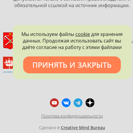
обязательной ссылкой на источник информации.
Мы используем файлы
cookie
для хранения
ПРАВИТЕЛЬСТВО САНКТ-ПЕТЕРБУРГА
данных. Продолжая использовать сайт вы
КОМИТЕТ ПО ГОСУДАРСТВЕННОМУ КОНТРОЛЮ, ИСПОЛЬЗОВАНИ
даёте согласие на работу с этими файлами
И ОХРАНЕ ПАМЯТНИКОВ ИСТОРИИ И КУЛЬТУРЫ
ВСЕРОССИЙСКОЕ ОБЩЕСТВО ОХРАНЫ ПАМЯТНИКОВ
ПРИНЯТЬ И ЗАКРЫТЬ
ИСТОРИИ И КУЛЬТУРЫ
САНКТ-ПЕТЕРБУРГСКОЕ ГОРОДСКОЕ ОТДЕЛЕНИЕ
Политика конфиденциальности
Сделано в
Creative Mind Bureau