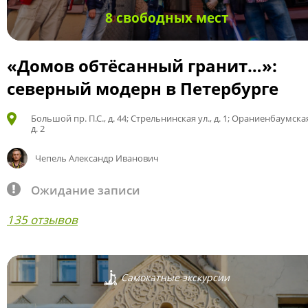
8 свободных мест
«Домов обтёсанный гранит…»:
северный модерн в Петербурге
Большой пр. П.С., д. 44; Стрельнинская ул., д. 1; Ораниенбаумская
д. 2
Чепель Александр Иванович
Ожидание записи
135 отзывов
Самокатные экскурсии