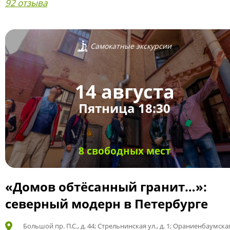
92 отзыва
Самокатные экскурсии
14 августа
Пятница 18:30
8 свободных мест
«Домов обтёсанный гранит…»:
северный модерн в Петербурге
Большой пр. П.С., д. 44; Стрельнинская ул., д. 1; Ораниенбаумская