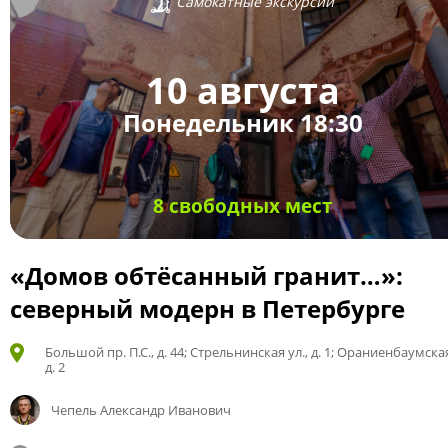
Самокатные экскурсии
10 августа
Понедельник 18:30
8 свободных мест
«Домов обтёсанный гранит…»:
северный модерн в Петербурге
Большой пр. П.С., д. 44; Стрельнинская ул., д. 1; Ораниенбаумская
д. 2
Чепель Александр Иванович