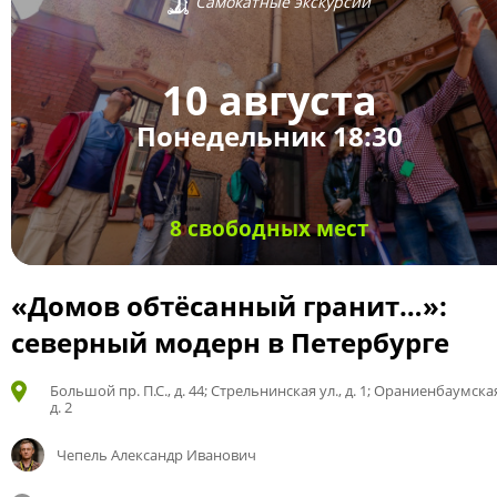
Самокатные экскурсии
10 августа
Понедельник 18:30
8 свободных мест
«Домов обтёсанный гранит…»:
северный модерн в Петербурге
Большой пр. П.С., д. 44; Стрельнинская ул., д. 1; Ораниенбаумская
д. 2
Чепель Александр Иванович