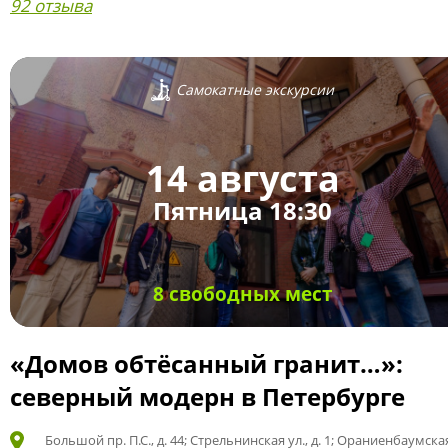
92 отзыва
Самокатные экскурсии
14 августа
Пятница 18:30
8 свободных мест
«Домов обтёсанный гранит…»:
северный модерн в Петербурге
Большой пр. П.С., д. 44; Стрельнинская ул., д. 1; Ораниенбаумская