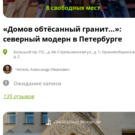
8 свободных мест
«Домов обтёсанный гранит…»:
северный модерн в Петербурге
Большой пр. П.С., д. 44; Стрельнинская ул., д. 1; Ораниенбаумская
д. 2
Чепель Александр Иванович
Ожидание записи
135 отзывов
Самокатные экскурсии