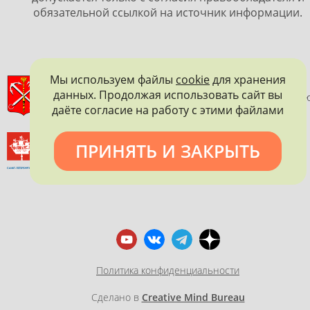
обязательной ссылкой на источник информации.
Мы используем файлы
cookie
для хранения
ПРАВИТЕЛЬСТВО САНКТ-ПЕТЕРБУРГА
данных. Продолжая использовать сайт вы
КОМИТЕТ ПО ГОСУДАРСТВЕННОМУ КОНТРОЛЮ, ИСПОЛЬЗОВАНИ
даёте согласие на работу с этими файлами
И ОХРАНЕ ПАМЯТНИКОВ ИСТОРИИ И КУЛЬТУРЫ
ВСЕРОССИЙСКОЕ ОБЩЕСТВО ОХРАНЫ ПАМЯТНИКОВ
ПРИНЯТЬ И ЗАКРЫТЬ
ИСТОРИИ И КУЛЬТУРЫ
САНКТ-ПЕТЕРБУРГСКОЕ ГОРОДСКОЕ ОТДЕЛЕНИЕ
Политика конфиденциальности
Сделано в
Creative Mind Bureau