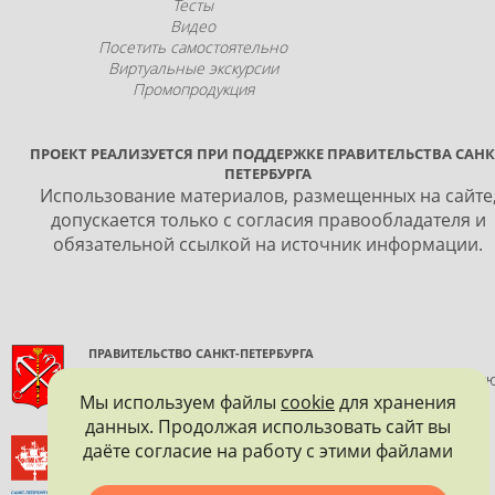
Тесты
Видео
Посетить самостоятельно
Виртуальные экскурсии
Промопродукция
ПРОЕКТ РЕАЛИЗУЕТСЯ ПРИ ПОДДЕРЖКЕ ПРАВИТЕЛЬСТВА САНК
ПЕТЕРБУРГА
Использование материалов, размещенных на сайте
допускается только с согласия правообладателя и
обязательной ссылкой на источник информации.
ПРАВИТЕЛЬСТВО САНКТ-ПЕТЕРБУРГА
КОМИТЕТ ПО ГОСУДАРСТВЕННОМУ КОНТРОЛЮ, ИСПОЛЬЗОВАНИ
И ОХРАНЕ ПАМЯТНИКОВ ИСТОРИИ И КУЛЬТУРЫ
Мы используем файлы
cookie
для хранения
данных. Продолжая использовать сайт вы
ВСЕРОССИЙСКОЕ ОБЩЕСТВО ОХРАНЫ ПАМЯТНИКОВ
даёте согласие на работу с этими файлами
ИСТОРИИ И КУЛЬТУРЫ
САНКТ-ПЕТЕРБУРГСКОЕ ГОРОДСКОЕ ОТДЕЛЕНИЕ