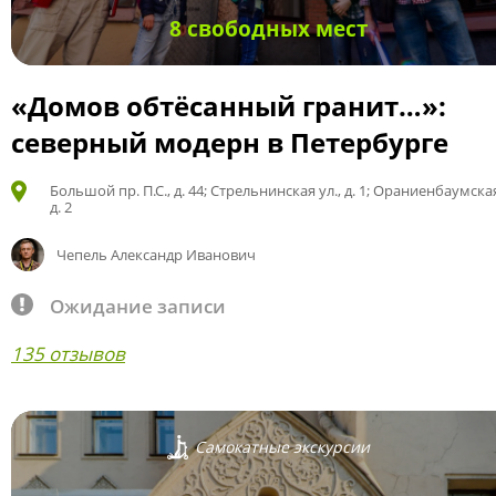
8 свободных мест
«Домов обтёсанный гранит…»:
северный модерн в Петербурге
Большой пр. П.С., д. 44; Стрельнинская ул., д. 1; Ораниенбаумская
д. 2
Чепель Александр Иванович
Ожидание записи
135 отзывов
Самокатные экскурсии