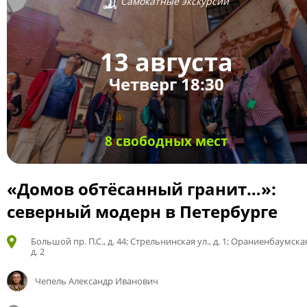
Самокатные экскурсии
13 августа
Четверг 18:30
8 свободных мест
«Домов обтёсанный гранит…»:
северный модерн в Петербурге
Большой пр. П.С., д. 44; Стрельнинская ул., д. 1; Ораниенбаумская
д. 2
Чепель Александр Иванович