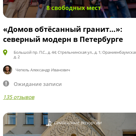
8 свободных мест
«Домов обтёсанный гранит…»:
северный модерн в Петербурге
Большой пр. П.С., д. 44; Стрельнинская ул., д. 1; Ораниенбаумская
д. 2
Чепель Александр Иванович
Ожидание записи
135 отзывов
Самокатные экскурсии