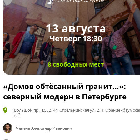
Самокатные экскурсии
13 августа
Четверг 18:30
8 свободных мест
«Домов обтёсанный гранит…»:
северный модерн в Петербурге
Большой пр. П.С., д. 44; Стрельнинская ул., д. 1; Ораниенбаумская
д. 2
Чепель Александр Иванович