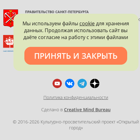
ПРАВИТЕЛЬСТВО САНКТ-ПЕТЕРБУРГА
КОМИТЕТ ПО ГОСУДАРСТВЕННОМУ КОНТРОЛЮ, ИСПОЛЬЗОВАНИ
Мы используем файлы
cookie
для хранения
И ОХРАНЕ ПАМЯТНИКОВ ИСТОРИИ И КУЛЬТУРЫ
данных. Продолжая использовать сайт вы
даёте согласие на работу с этими файлами
ВСЕРОССИЙСКОЕ ОБЩЕСТВО ОХРАНЫ ПАМЯТНИКОВ
ИСТОРИИ И КУЛЬТУРЫ
САНКТ-ПЕТЕРБУРГСКОЕ ГОРОДСКОЕ ОТДЕЛЕНИЕ
ПРИНЯТЬ И ЗАКРЫТЬ
Политика конфиденциальности
Сделано в
Creative Mind Bureau
© 2016-2026 Культурно-просветительский проект «Открытый
город»