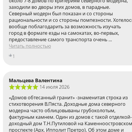
около 7-8 домов по критериям северного модерна,
заходили во дворы этих домов, в парадные.
Cеверный модерн был показан и со стороны
рациональности и со стороны помпезности. Хотелос
вообще поблагодарить за возможность изучать
город в формате езды на самокатах, во-первых,
предоставление самого транспорта очень ...
Читать полностью
1
Мальцева Валентина
14 июля 2026
«Домов обтесанный гранит» -знаменитая строка из
стихотворения В.Пяста. Доходные дома северного
модерна часто облицовываны грубоколотым,
фактурным камнем. Один из домов с такой отделкой-
доходный дом Т.Н.Путиловой на Каменноостровско
проспекте (Арх. Ипполит Претро). Об этом доме и