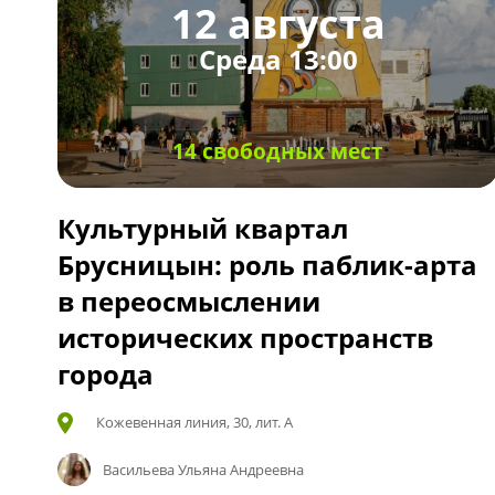
12 августа
Среда 13:00
14 свободных мест
Культурный квартал
Брусницын: роль паблик-арта
в переосмыслении
исторических пространств
города
Кожевенная линия, 30, лит. А
Васильева Ульяна Андреевна