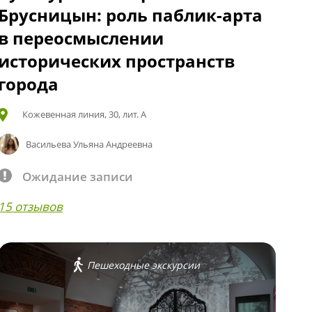
Брусницын: роль паблик-арта
в переосмыслении
исторических пространств
города
Кожевенная линия, 30, лит. А
Васильева Ульяна Андреевна
Ожидание записи
15 отзывов
Пешеходные экскурсии