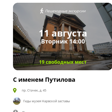
Пешеходные экскурсии
11 августа
Вторник 14:00
19 свободных мест
С именем Путилова
пр. Стачек, д. 45
Гиды музея Нарвской заставы