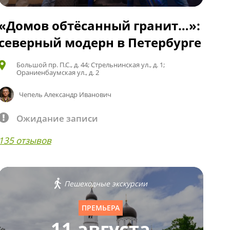
«Домов обтёсанный гранит…»:
северный модерн в Петербурге
Большой пр. П.С., д. 44; Стрельнинская ул., д. 1;
Ораниенбаумская ул., д. 2
Чепель Александр Иванович
Ожидание записи
135 отзывов
Пешеходные экскурсии
ПРЕМЬЕРА
11 августа