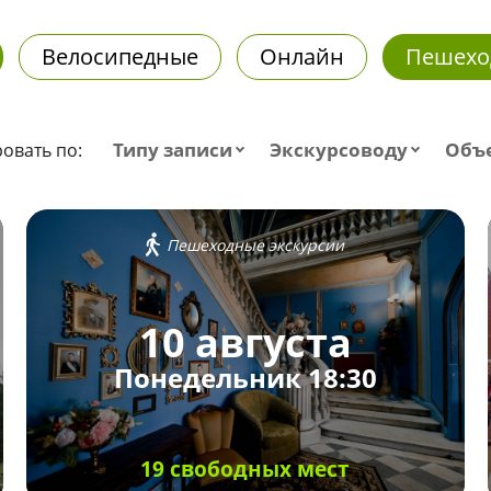
Велосипедные
Онлайн
Пешехо
Типу записи
Экскурсоводу
Объ
овать по:
Пешеходные экскурсии
10 августа
Понедельник 18:30
19 свободных мест