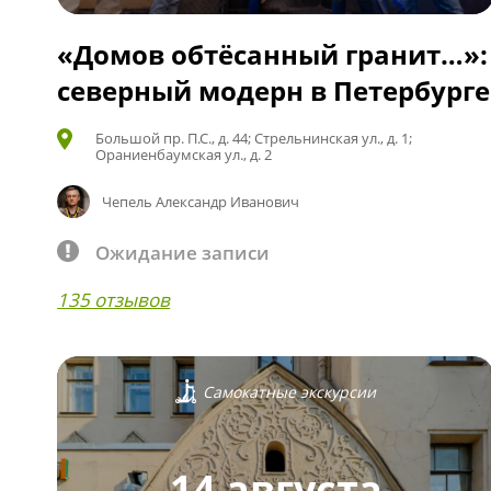
«Домов обтёсанный гранит…»:
северный модерн в Петербурге
Большой пр. П.С., д. 44; Стрельнинская ул., д. 1;
Ораниенбаумская ул., д. 2
Чепель Александр Иванович
Ожидание записи
135 отзывов
Самокатные экскурсии
14 августа