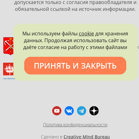
допускается только с согласия правообладателя и
обязательной ссылкой на источник информации.
Мы используем файлы
cookie
для хранения
данных. Продолжая использовать сайт вы
ПРАВИТЕЛЬСТВО САНКТ-ПЕТЕРБУРГА
даёте согласие на работу с этими файлами
КОМИТЕТ ПО ГОСУДАРСТВЕННОМУ КОНТРОЛЮ, ИСПОЛЬЗОВАНИ
И ОХРАНЕ ПАМЯТНИКОВ ИСТОРИИ И КУЛЬТУРЫ
ПРИНЯТЬ И ЗАКРЫТЬ
ВСЕРОССИЙСКОЕ ОБЩЕСТВО ОХРАНЫ ПАМЯТНИКОВ
ИСТОРИИ И КУЛЬТУРЫ
САНКТ-ПЕТЕРБУРГСКОЕ ГОРОДСКОЕ ОТДЕЛЕНИЕ
Политика конфиденциальности
Сделано в
Creative Mind Bureau