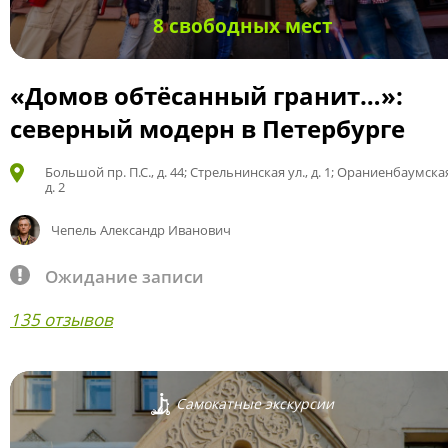
8 свободных мест
«Домов обтёсанный гранит…»:
северный модерн в Петербурге
Большой пр. П.С., д. 44; Стрельнинская ул., д. 1; Ораниенбаумская
д. 2
Чепель Александр Иванович
Ожидание записи
135 отзывов
Самокатные экскурсии