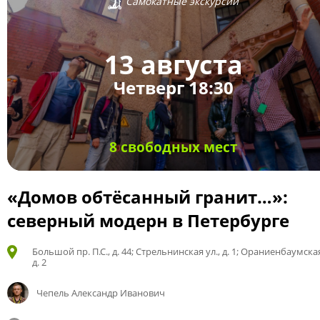
Самокатные экскурсии
13 августа
Четверг 18:30
8 свободных мест
«Домов обтёсанный гранит…»:
северный модерн в Петербурге
Большой пр. П.С., д. 44; Стрельнинская ул., д. 1; Ораниенбаумская
д. 2
Чепель Александр Иванович