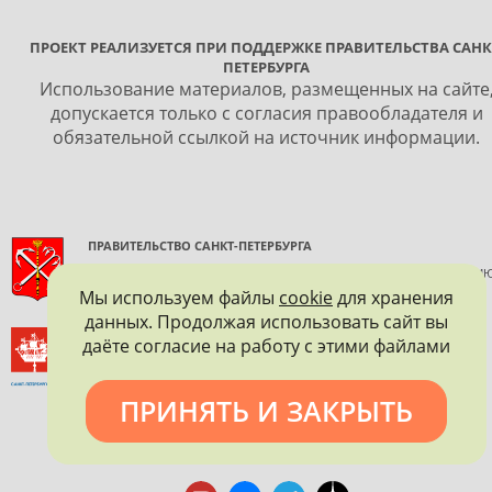
ПРОЕКТ РЕАЛИЗУЕТСЯ ПРИ ПОДДЕРЖКЕ ПРАВИТЕЛЬСТВА САНК
ПЕТЕРБУРГА
Использование материалов, размещенных на сайте
допускается только с согласия правообладателя и
обязательной ссылкой на источник информации.
ПРАВИТЕЛЬСТВО САНКТ-ПЕТЕРБУРГА
КОМИТЕТ ПО ГОСУДАРСТВЕННОМУ КОНТРОЛЮ, ИСПОЛЬЗОВАНИ
И ОХРАНЕ ПАМЯТНИКОВ ИСТОРИИ И КУЛЬТУРЫ
Мы используем файлы
cookie
для хранения
данных. Продолжая использовать сайт вы
ВСЕРОССИЙСКОЕ ОБЩЕСТВО ОХРАНЫ ПАМЯТНИКОВ
даёте согласие на работу с этими файлами
ИСТОРИИ И КУЛЬТУРЫ
САНКТ-ПЕТЕРБУРГСКОЕ ГОРОДСКОЕ ОТДЕЛЕНИЕ
ПРИНЯТЬ И ЗАКРЫТЬ