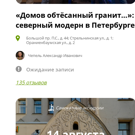
«Домов обтёсанный гранит…»:
северный модерн в Петербурге
Большой пр. П.С., д. 44; Стрельнинская ул., д. 1;
Ораниенбаумская ул., д. 2
Чепель Александр Иванович
Ожидание записи
135 отзывов
Самокатные экскурсии
14 августа