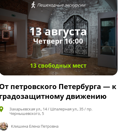
Пешеходные экскурсии
13 августа
Четверг 16:00
13 свободных мест
От петровского Петербурга — к
градозащитному движению
Захарьевская ул., 14 / Шпалерная ул., 35 / пр.
Чернышевского, 5
Клишина Елена Петровна