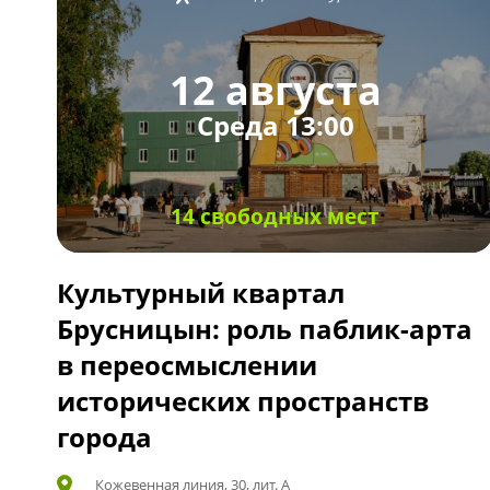
12 августа
Среда 13:00
14 свободных мест
Культурный квартал
Брусницын: роль паблик-арта
в переосмыслении
исторических пространств
города
Кожевенная линия, 30, лит. А