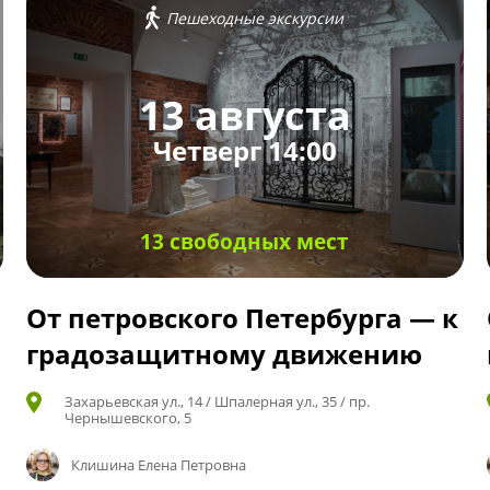
Пешеходные экскурсии
13 августа
Четверг 14:00
13 свободных мест
От петровского Петербурга — к
градозащитному движению
Захарьевская ул., 14 / Шпалерная ул., 35 / пр.
Чернышевского, 5
Клишина Елена Петровна