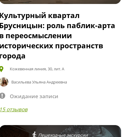
Культурный квартал
Брусницын: роль паблик-арта
в переосмыслении
исторических пространств
города
Кожевенная линия, 30, лит. А
Васильева Ульяна Андреевна
Ожидание записи
15 отзывов
Пешеходные экскурсии