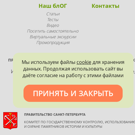
Наш блОГ
Контакты
Статьи
Тесты
Видео
Посетить самостоятельно
Виртуальные экскурсии
Промопродукция
ПРОЕКТ РЕАЛИЗУЕТСЯ ПРИ ПОДДЕРЖКЕ ПРАВИТЕЛЬСТВА САНК
Мы используем файлы
cookie
для хранения
ПЕТЕРБУРГА
данных. Продолжая использовать сайт вы
Использование материалов, размещенных на сайте
даёте согласие на работу с этими файлами
допускается только с согласия правообладателя и
обязательной ссылкой на источник информации.
ПРИНЯТЬ И ЗАКРЫТЬ
ПРАВИТЕЛЬСТВО САНКТ-ПЕТЕРБУРГА
КОМИТЕТ ПО ГОСУДАРСТВЕННОМУ КОНТРОЛЮ, ИСПОЛЬЗОВАНИ
И ОХРАНЕ ПАМЯТНИКОВ ИСТОРИИ И КУЛЬТУРЫ