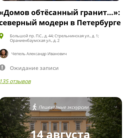
«Домов обтёсанный гранит…»:
северный модерн в Петербурге
Большой пр. П.С., д. 44; Стрельнинская ул., д. 1;
Ораниенбаумская ул., д. 2
Чепель Александр Иванович
Ожидание записи
135 отзывов
Пешеходные экскурсии
14 августа