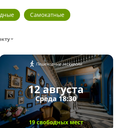
дные
Самокатные
екту
Пешеходные экскурсии
12 августа
Среда 18:30
19 свободных мест