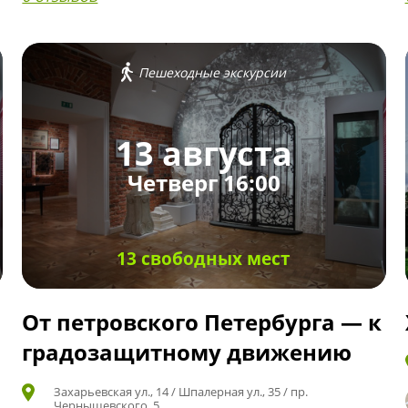
Пешеходные экскурсии
13 августа
Четверг 16:00
13 свободных мест
От петровского Петербурга — к
градозащитному движению
Захарьевская ул., 14 / Шпалерная ул., 35 / пр.
Чернышевского, 5