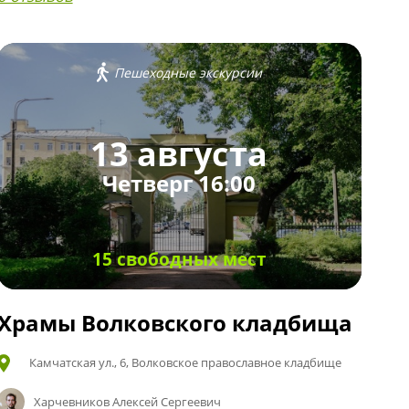
Пешеходные экскурсии
13 августа
Четверг 16:00
15 свободных мест
Храмы Волковского кладбища
Камчатская ул., 6, Волковское православное кладбище
Харчевников Алексей Сергеевич