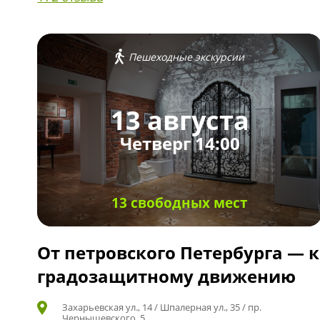
Пешеходные экскурсии
13 августа
Четверг 14:00
13 свободных мест
От петровского Петербурга — к
градозащитному движению
Захарьевская ул., 14 / Шпалерная ул., 35 / пр.
Чернышевского, 5