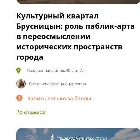
Культурный квартал
Брусницын: роль паблик-арта
в переосмыслении
исторических пространств
города
Кожевенная линия, 30, лит. А
Васильева Ульяна Андреевна
Запись только за баллы
15 отзывов
Пешеходные экскурсии