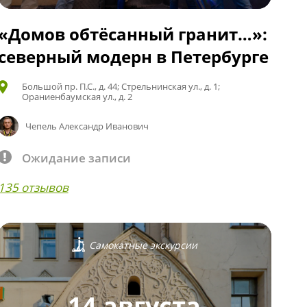
«Домов обтёсанный гранит…»:
северный модерн в Петербурге
Большой пр. П.С., д. 44; Стрельнинская ул., д. 1;
Ораниенбаумская ул., д. 2
Чепель Александр Иванович
Ожидание записи
135 отзывов
Самокатные экскурсии
14 августа