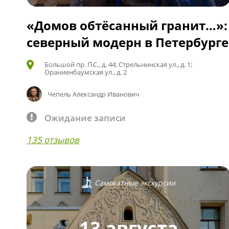
«Домов обтёсанный гранит…»:
северный модерн в Петербурге
Большой пр. П.С., д. 44; Стрельнинская ул., д. 1;
Ораниенбаумская ул., д. 2
Чепель Александр Иванович
Ожидание записи
135 отзывов
Самокатные экскурсии
13 августа