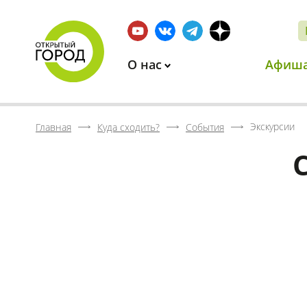
О нас
Афиш
Экскурсии
Главная
Куда сходить?
События