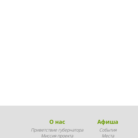
О нас
Афиша
Приветствие губернатора
События
Миссия проекта
Места