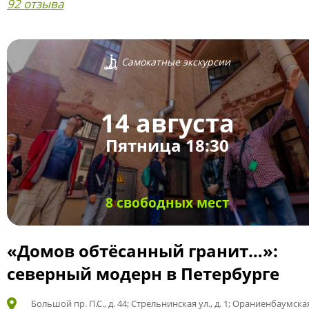
92 отзыва
Самокатные экскурсии
14 августа
Пятница 18:30
8 свободных мест
«Домов обтёсанный гранит…»:
северный модерн в Петербурге
Большой пр. П.С., д. 44; Стрельнинская ул., д. 1; Ораниенбаумская