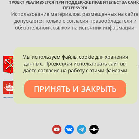
ПРОЕКТ РЕАЛИЗУЕТСЯ ПРИ ПОДДЕРЖКЕ ПРАВИТЕЛЬСТВА САНК
ПЕТЕРБУРГА
Использование материалов, размещенных на сайте
допускается только с согласия правообладателя и
обязательной ссылкой на источник информации.
Мы используем файлы
cookie
для хранения
ПРАВИТЕЛЬСТВО САНКТ-ПЕТЕРБУРГА
данных. Продолжая использовать сайт вы
КОМИТЕТ ПО ГОСУДАРСТВЕННОМУ КОНТРОЛЮ, ИСПОЛЬЗОВАНИ
даёте согласие на работу с этими файлами
И ОХРАНЕ ПАМЯТНИКОВ ИСТОРИИ И КУЛЬТУРЫ
ВСЕРОССИЙСКОЕ ОБЩЕСТВО ОХРАНЫ ПАМЯТНИКОВ
ПРИНЯТЬ И ЗАКРЫТЬ
ИСТОРИИ И КУЛЬТУРЫ
САНКТ-ПЕТЕРБУРГСКОЕ ГОРОДСКОЕ ОТДЕЛЕНИЕ