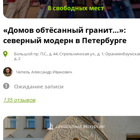
8 свободных мест
«Домов обтёсанный гранит…»:
северный модерн в Петербурге
Большой пр. П.С., д. 44; Стрельнинская ул., д. 1; Ораниенбаумская
д. 2
Чепель Александр Иванович
Ожидание записи
135 отзывов
Самокатные экскурсии