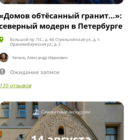
«Домов обтёсанный гранит…»:
северный модерн в Петербурге
Большой пр. П.С., д. 44; Стрельнинская ул., д. 1;
Ораниенбаумская ул., д. 2
Чепель Александр Иванович
Ожидание записи
135 отзывов
Самокатные экскурсии
14 августа