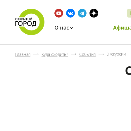
О нас
Афиш
Экскурсии
Главная
Куда сходить?
События