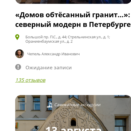
«Домов обтёсанный гранит…»:
северный модерн в Петербурге
Большой пр. П.С., д. 44; Стрельнинская ул., д. 1;
Ораниенбаумская ул., д. 2
Чепель Александр Иванович
Ожидание записи
135 отзывов
Самокатные экскурсии
13 августа