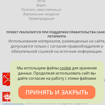
Тесты
Видео
Посетить самостоятельно
Виртуальные экскурсии
Промопродукция
ПРОЕКТ РЕАЛИЗУЕТСЯ ПРИ ПОДДЕРЖКЕ ПРАВИТЕЛЬСТВА САНК
ПЕТЕРБУРГА
Использование материалов, размещенных на сайте
допускается только с согласия правообладателя и
обязательной ссылкой на источник информации.
Мы используем файлы
cookie
для хранения
данных. Продолжая использовать сайт вы
ПРАВИТЕЛЬСТВО САНКТ-ПЕТЕРБУРГА
даёте согласие на работу с этими файлами
КОМИТЕТ ПО ГОСУДАРСТВЕННОМУ КОНТРОЛЮ, ИСПОЛЬЗОВАНИ
И ОХРАНЕ ПАМЯТНИКОВ ИСТОРИИ И КУЛЬТУРЫ
ПРИНЯТЬ И ЗАКРЫТЬ
ВСЕРОССИЙСКОЕ ОБЩЕСТВО ОХРАНЫ ПАМЯТНИКОВ
ИСТОРИИ И КУЛЬТУРЫ
САНКТ-ПЕТЕРБУРГСКОЕ ГОРОДСКОЕ ОТДЕЛЕНИЕ