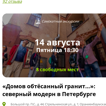
92 отзыва
Самокатные экскурсии
14 августа
Пятница 18:30
8 свободных мест
«Домов обтёсанный гранит…»:
северный модерн в Петербурге
Большой пр. П.С., д. 44; Стрельнинская ул., д. 1; Ораниенбаумская