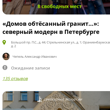
8 свободных мест
«Домов обтёсанный гранит…»:
северный модерн в Петербурге
Большой пр. П.С., д. 44; Стрельнинская ул., д. 1; Ораниенбаумская
д. 2
Чепель Александр Иванович
Ожидание записи
135 отзывов
Самокатные экскурсии