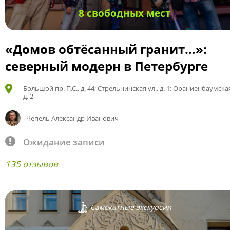
8 свободных мест
«Домов обтёсанный гранит…»:
северный модерн в Петербурге
Большой пр. П.С., д. 44; Стрельнинская ул., д. 1; Ораниенбаумская
д. 2
Чепель Александр Иванович
Ожидание записи
135 отзывов
Самокатные экскурсии