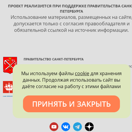
ПРОЕКТ РЕАЛИЗУЕТСЯ ПРИ ПОДДЕРЖКЕ ПРАВИТЕЛЬСТВА САНК
ПЕТЕРБУРГА
Использование материалов, размещенных на сайте
допускается только с согласия правообладателя и
обязательной ссылкой на источник информации.
ПРАВИТЕЛЬСТВО САНКТ-ПЕТЕРБУРГА
КОМИТЕТ ПО ГОСУДАРСТВЕННОМУ КОНТРОЛЮ, ИСПОЛЬЗОВАНИ
И ОХРАНЕ ПАМЯТНИКОВ ИСТОРИИ И КУЛЬТУРЫ
Мы используем файлы
cookie
для хранения
данных. Продолжая использовать сайт вы
ВСЕРОССИЙСКОЕ ОБЩЕСТВО ОХРАНЫ ПАМЯТНИКОВ
даёте согласие на работу с этими файлами
ИСТОРИИ И КУЛЬТУРЫ
САНКТ-ПЕТЕРБУРГСКОЕ ГОРОДСКОЕ ОТДЕЛЕНИЕ
ПРИНЯТЬ И ЗАКРЫТЬ