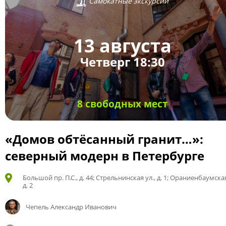
Самокатные экскурсии
13 августа
Четверг 18:30
8 свободных мест
«Домов обтёсанный гранит…»:
северный модерн в Петербурге
Большой пр. П.С., д. 44; Стрельнинская ул., д. 1; Ораниенбаумская
д. 2
Чепель Александр Иванович