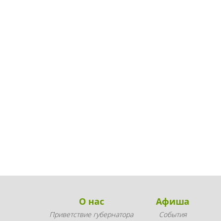
О нас
Афиша
Приветствие губернатора
События