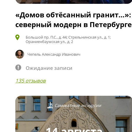
«Домов обтёсанный гранит…»:
северный модерн в Петербурге
Большой пр. П.С., д. 44; Стрельнинская ул., д. 1;
Ораниенбаумская ул., д. 2
Чепель Александр Иванович
Ожидание записи
135 отзывов
Самокатные экскурсии
14 августа