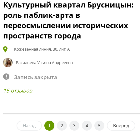
Культурный квартал Брусницын:
роль паблик-арта в
переосмыслении исторических
пространств города
Кожевенная линия, 30, лит. А
Васильева Ульяна Андреевна
Запись закрыта
15 отзывов
Назад
1
2
3
4
5
Вперед