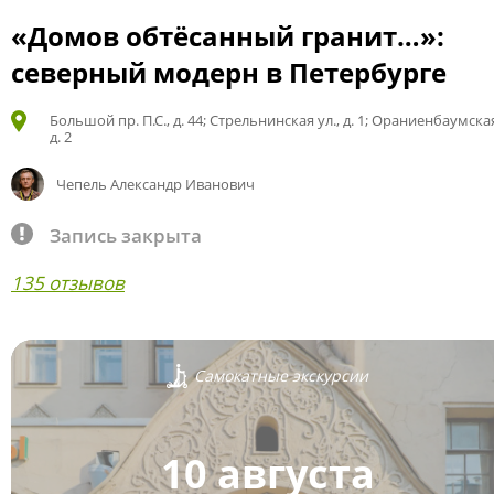
«Домов обтёсанный гранит…»:
северный модерн в Петербурге
Большой пр. П.С., д. 44; Стрельнинская ул., д. 1; Ораниенбаумская
д. 2
Чепель Александр Иванович
Запись закрыта
135 отзывов
Самокатные экскурсии
10 августа