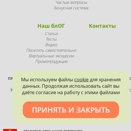
Частые вопросы
Бонусная система
Наш блОГ
Контакты
Статьи
Тесты
Видео
Посетить самостоятельно
Виртуальные экскурсии
Промопродукция
ПРОЕКТ РЕАЛИЗУЕТСЯ ПРИ ПОДДЕРЖКЕ ПРАВИТЕЛЬСТВА САНК
Мы используем файлы
cookie
для хранения
ПЕТЕРБУРГА
данных. Продолжая использовать сайт вы
Использование материалов, размещенных на сайте
даёте согласие на работу с этими файлами
допускается только с согласия правообладателя и
обязательной ссылкой на источник информации.
ПРИНЯТЬ И ЗАКРЫТЬ