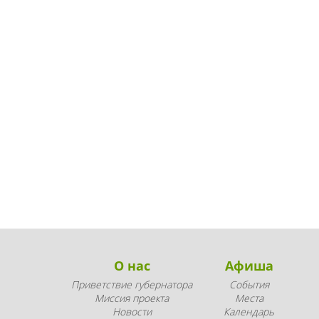
О нас
Афиша
Приветствие губернатора
События
Миссия проекта
Места
Новости
Календарь