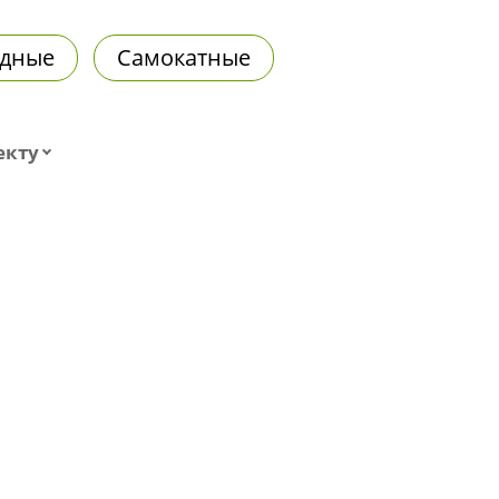
дные
Самокатные
екту