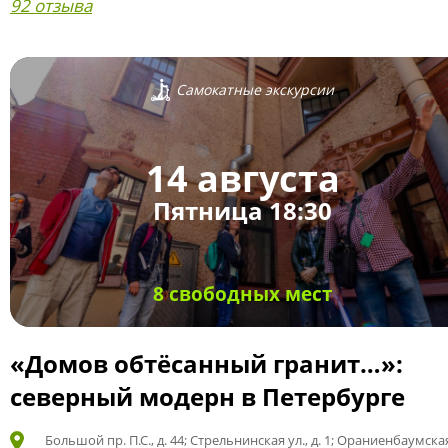
92 отзыва
Самокатные экскурсии
14 августа
Пятница 18:30
8 свободных мест
«Домов обтёсанный гранит…»:
северный модерн в Петербурге
Большой пр. П.С., д. 44; Стрельнинская ул., д. 1; Ораниенбаумская