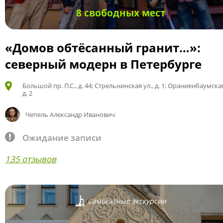
8 свободных мест
«Домов обтёсанный гранит…»:
северный модерн в Петербурге
Большой пр. П.С., д. 44; Стрельнинская ул., д. 1; Ораниенбаумская
д. 2
Чепель Александр Иванович
Ожидание записи
135 отзывов
Самокатные экскурсии