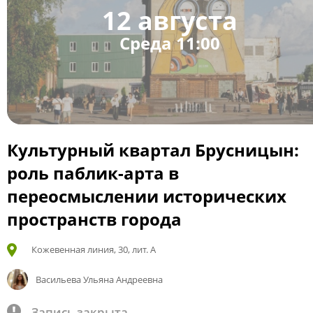
12 августа
Среда 11:00
Культурный квартал Брусницын:
роль паблик-арта в
переосмыслении исторических
пространств города
Кожевенная линия, 30, лит. А
Васильева Ульяна Андреевна
Запись закрыта