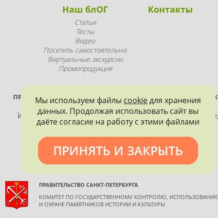
Наш блОГ
Контакты
Статьи
Тесты
Видео
Посетить самостоятельно
Виртуальные экскурсии
Промопродукция
ПРОЕКТ РЕАЛИЗУЕТСЯ ПРИ ПОДДЕРЖКЕ ПРАВИТЕЛЬСТВА САНК
Мы используем файлы
cookie
для хранения
ПЕТЕРБУРГА
данных. Продолжая использовать сайт вы
Использование материалов, размещенных на сайте
даёте согласие на работу с этими файлами
допускается только с согласия правообладателя и
обязательной ссылкой на источник информации.
ПРИНЯТЬ И ЗАКРЫТЬ
ПРАВИТЕЛЬСТВО САНКТ-ПЕТЕРБУРГА
КОМИТЕТ ПО ГОСУДАРСТВЕННОМУ КОНТРОЛЮ, ИСПОЛЬЗОВАНИ
И ОХРАНЕ ПАМЯТНИКОВ ИСТОРИИ И КУЛЬТУРЫ