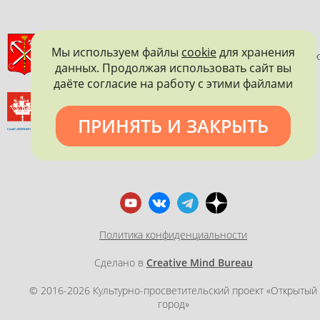
ПРАВИТЕЛЬСТВО САНКТ-ПЕТЕРБУРГА
Мы используем файлы
cookie
для хранения
КОМИТЕТ ПО ГОСУДАРСТВЕННОМУ КОНТРОЛЮ, ИСПОЛЬЗОВАНИ
данных. Продолжая использовать сайт вы
И ОХРАНЕ ПАМЯТНИКОВ ИСТОРИИ И КУЛЬТУРЫ
даёте согласие на работу с этими файлами
ВСЕРОССИЙСКОЕ ОБЩЕСТВО ОХРАНЫ ПАМЯТНИКОВ
ИСТОРИИ И КУЛЬТУРЫ
ПРИНЯТЬ И ЗАКРЫТЬ
САНКТ-ПЕТЕРБУРГСКОЕ ГОРОДСКОЕ ОТДЕЛЕНИЕ
Политика конфиденциальности
Сделано в
Creative Mind Bureau
© 2016-2026 Культурно-просветительский проект «Открытый
город»