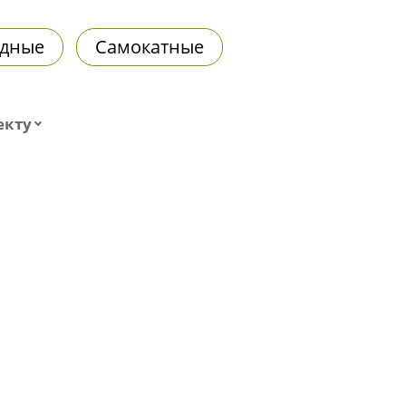
дные
Самокатные
екту