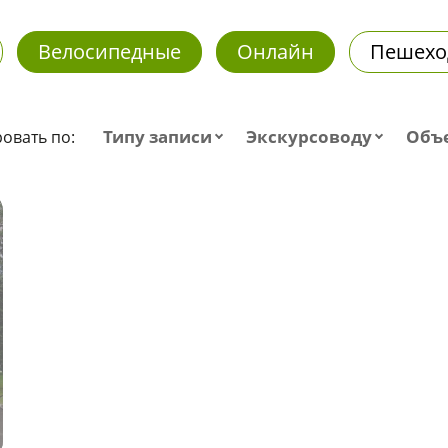
Велосипедные
Онлайн
Пешехо
Типу записи
Экскурсоводу
Объ
овать по: