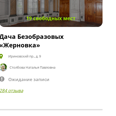
19 свободных мест
Дача Безобразовых
«Жерновка»
Ириновский пр., д. 9
Столбова Наталья Павловна
Ожидание записи
284 отзыва