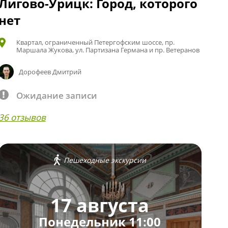
Лигово-Урицк: Город, которого
нет
Квартал, ограниченный Петергофским шоссе, пр.
Маршала Жукова, ул. Партизана Германа и пр. Ветеранов
Дорофеев Дмитрий
Ожидание записи
36 отзывов
Пешеходные экскурсии
17 августа
Понедельник 11:00