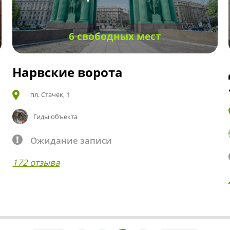
6 свободных мест
Нарвские ворота
пл. Стачек, 1
Гиды объекта
Ожидание записи
172 отзыва