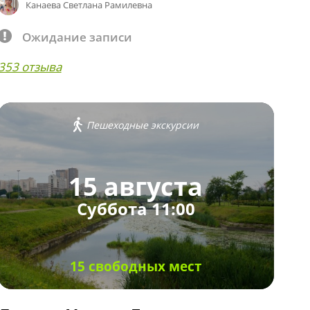
Канаева Светлана Рамилевна
Ожидание записи
353 отзыва
Пешеходные экскурсии
15 августа
Суббота 11:00
15 свободных мест