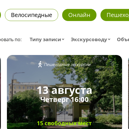
Велосипедные
Онлайн
Пешехо
Типу записи
Экскурсоводу
Объ
овать по:
Пешеходные экскурсии
13 августа
Четверг 16:00
15 свободных мест