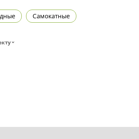
дные
Самокатные
екту