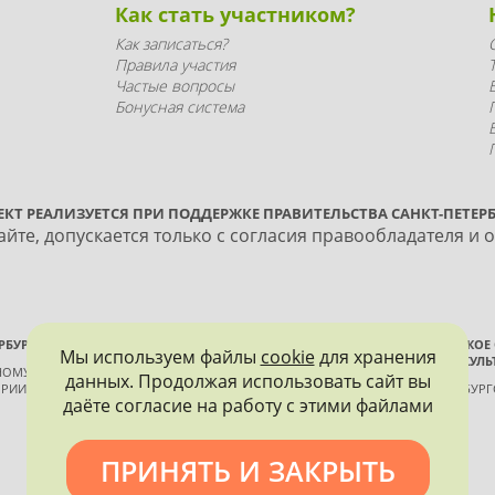
Как стать участником?
Как записаться?
Правила участия
Частые вопросы
Бонусная система
ЕКТ РЕАЛИЗУЕТСЯ ПРИ ПОДДЕРЖКЕ ПРАВИТЕЛЬСТВА САНКТ-ПЕТЕРБ
йте, допускается только с согласия правообладателя и 
РБУРГА
ВСЕРОССИЙСКОЕ
Мы используем файлы
cookie
для хранения
ИСТОРИИ И КУЛЬ
ННОМУ КОНТРОЛЮ, ИСПОЛЬЗОВАНИЮ
данных. Продолжая использовать сайт вы
РИИ И КУЛЬТУРЫ
САНКТ-ПЕТЕРБУР
даёте согласие на работу с этими файлами
ПРИНЯТЬ И ЗАКРЫТЬ
Политика конфиденциальности