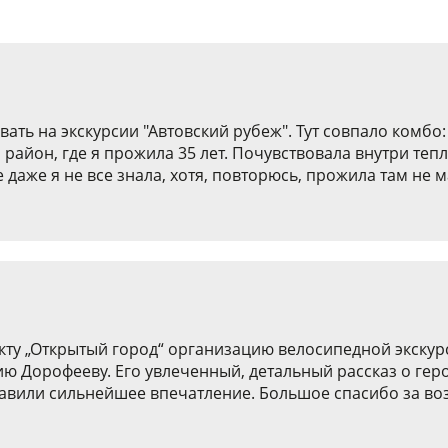
ть на экскурсии "Автовский рубеж". Тут совпало комбо:
район, где я прожила 35 лет. Почувствовала внутри тепл
же я не все знала, хотя, повторюсь, прожила там не мал
ту „Открытый город“ организацию велосипедной экскур
ию Дорофееву. Его увлеченный, детальный рассказ о ге
тавили сильнейшее впечатление. Большое спасибо за во