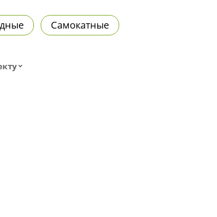
дные
Самокатные
екту