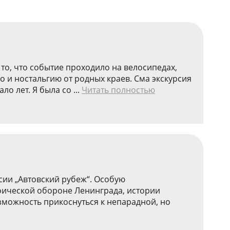
 то, что событие проходило на велосипедах,
о и ностальгию от родных краев. Сма экскурсия
о лет. Я была со ...
Читать полностью
сии „Автовский рубеж“. Особую
роической обороне Ленинграда, истории
зможность прикоснуться к непарадной, но